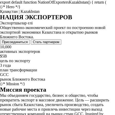
export default function NationOfExportersKazakhstan() { return (
{/* Hero */}
Қазақстан | Kazakhstan
НАЦИЯ
ЭКСПОРТЕРОВ
Экспортшылар елі
Общественно-экономический проект по построению новой
экспортной экономики Казахстана и открытию рынков
Ближнего Востока.
Присоединиться
Стать партнером
10,000
активных экспортеров
$5B
цель по экспорту
3 года
план трансформации
GCC
рынок Ближнего Востока
{/* Mission */}
Миссия проекта
Мы объединяем государство, бизнес и общество, чтобы
превратить экспорт в массовое движение. Цель — расширить
рынок сбыта Казахстана, увеличить производство, создать
новые рабочие места и привлечь инвестиции через выход
отечественных компаний на рынки стран GCC. Inspired by